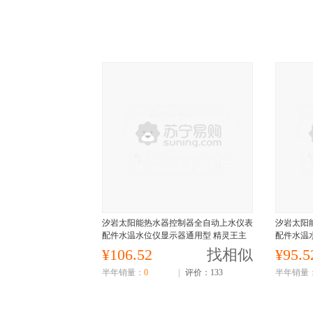
汐岩太阳能热水器控制器全自动上水仪表
汐岩太阳
配件水温水位仪显示器通用型 精灵王主
配件水温
机+4芯18米线传感器
+电磁阀
¥106.52
找相似
¥95.5
半年销量：
0
|
评价：133
半年销量