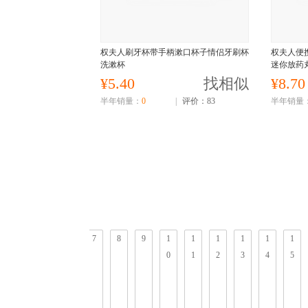
权夫人刷牙杯带手柄漱口杯子情侣牙刷杯
权夫人便
洗漱杯
迷你放药
¥5.40
找相似
¥8.70
半年销量：
0
|
评价：83
半年销量
4
5
6
7
8
9
1
1
1
1
1
1
0
1
2
3
4
5