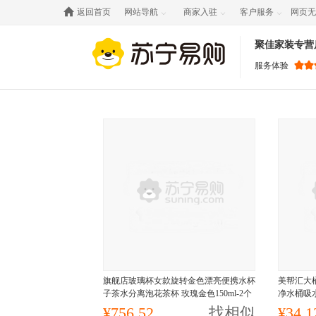

返回首页
网站导航
商家入驻
客户服务
网页无



聚佳家装专营
服务体验
旗舰店玻璃杯女款旋转金色漂亮便携水杯
美帮汇大
子茶水分离泡花茶杯 玫瑰金色150ml-2个
净水桶吸
¥756.52
找相似
¥34.1