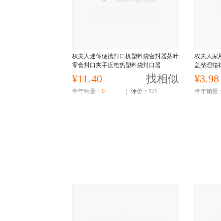
权夫人迷你便携封口机塑料袋密封器茶叶
权夫人家
零食封口夹手压电热塑料袋封口器
盖整理箱
¥11.40
找相似
¥3.98
半年销量：
0
|
评价：171
半年销量