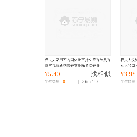
权夫人家用室内固体卧室持久留香除臭香
权夫人洗
薰空气清新剂熏香衣柜除异味香膏
女大号成
¥5.40
找相似
¥3.98
半年销量：
0
|
评价：140
半年销量