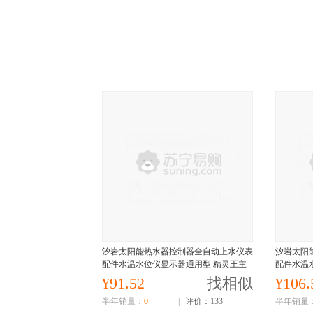
汐岩太阳能热水器控制器全自动上水仪表
汐岩太阳
配件水温水位仪显示器通用型 精灵王主
配件水温
机+2芯短线传感器
机+2芯1
¥91.52
找相似
¥106.
半年销量：
0
|
评价：133
半年销量