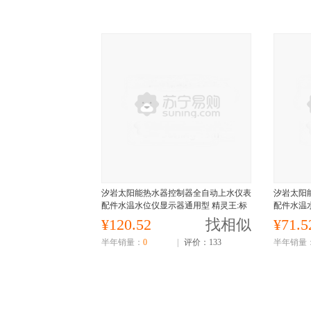
汐岩太阳能热水器控制器全自动上水仪表
汐岩太阳
配件水温水位仪显示器通用型 精灵王:标
配件水温
配2芯全套
光主机
¥120.52
找相似
¥71.5
半年销量：
0
|
评价：133
半年销量