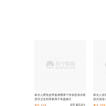
权夫人肥皂盒带盖便携香个性创意沥水双
权夫人浴
层式卫生间罩家用子有盖旅行
挂式洗澡
¥5.04
找相似
¥4.50