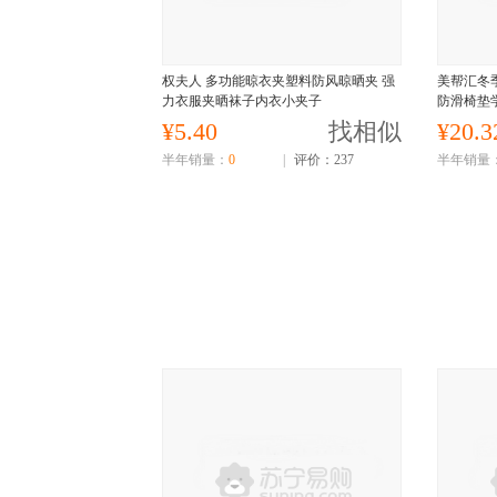
权夫人 多功能晾衣夹塑料防风晾晒夹 强
美帮汇冬
力衣服夹晒袜子内衣小夹子
防滑椅垫
¥5.40
找相似
¥20.3
半年销量：
0
|
评价：237
半年销量