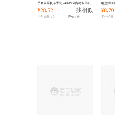
手套双层帆布手套 24道线全内衬双层帆
纳盒抽纸
布手套10双价
¥28.52
找相似
¥8.70
半年销量：
0
|
评价：94
半年销量