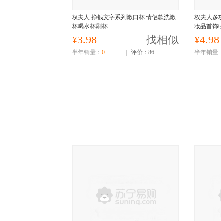
权夫人 挣钱文字系列漱口杯 情侣款洗漱
权夫人多
杯喝水杯刷杯
妆品首饰
¥3.98
找相似
¥4.98
半年销量：
0
|
评价：86
半年销量