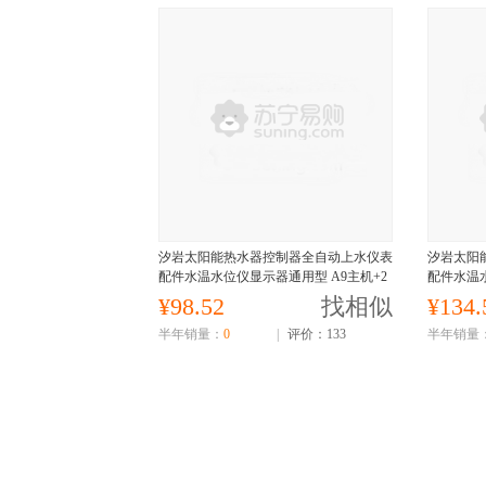
汐岩太阳能热水器控制器全自动上水仪表
汐岩太阳
配件水温水位仪显示器通用型 A9主机+2
配件水温水
芯短线传感器
芯全套
¥98.52
找相似
¥134.
半年销量：
0
|
评价：133
半年销量