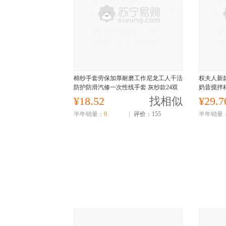
棉纱手套劳保加厚耐磨工作尼龙工人干活
权夫人新
防护防滑汽修一次性线手套 灰纱款24双
奶昔搅拌
¥18.52
找相似
¥29.7
半年销量：
0
|
评价：155
半年销量